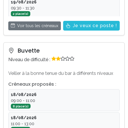
19/08/2026
09:30 - 11:30
2 place(s)
Je veux ce poste !
19/08/2026
Voir tous les créneaux
13:30 - 15:00
2 place(s)
20/08/2026
Buvette
09:30 - 11:30
Niveau de difficulté :
1 place(s)
20/08/2026
Veiller à la bonne tenue du bar à différents niveaux
13:30 - 15:00
Créneaux proposés :
2 place(s)
18/08/2026
21/08/2026
09:00 - 11:00
09:30 - 11:30
8 place(s)
1 place(s)
18/08/2026
21/08/2026
11:00 - 13:00
13:30 - 15:00